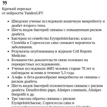
Краткий пересказ
от нейросети YandexGPT
Шведские ученые исследовали кишечную микробиоту и
диабет второго типа.
Шесть видов бактерий связаны с повышенным риском
диабета.
Бактерии из семейства Erysipelotrichaceae, класса
Clostridia и Coprococcus catus снижают вероятность
заболевания.
Результаты опубликованы в журнале Cell Reports
Medicine.
Большинство доказательств связи основано на
перекрестных исследованиях.
Ученые исследовали 4685 человек старше 70 лет и
наблюдали за ними в течение 5,3 года.
Альфа- и бета-разнообразие микробиоты не связаны с
риском диабета.
Шесть видов бактерий положительно связаны с риском
диабета: Desulfovibrio piger, Alistipes communis, Alistipes
finegoldii и др.
Три таксона обратно связаны с риском:
Erysipelotrichaceae, Coprococcus catus и