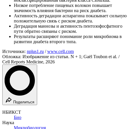
неклассфицированная бактерия класса Clostridia.
Низкое потребление пищевых волокон повышает
значимость влияния бактерии на риск диабета.
Активность деградации аспарагина показывает сильную
положительную связь с риском диабета.
Деградация маннозы и активность пентозофосфатного
пути обратно связаны с риском.
Результаты расширяют понимание роли микробиома в
развитии диабета второго типа.
Источники:
nplus1.ru
/
www.cell.com
Обложка: Изображение из статьи. N + 1; Gaël Toubon et al. /
Cell Reports Medicine, 2026
Поделиться
НБИКСТ
Био
Наука
Микробиология