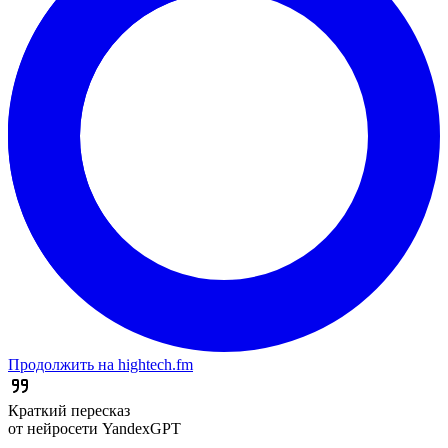
Продолжить на hightech.fm
Краткий пересказ
от нейросети YandexGPT