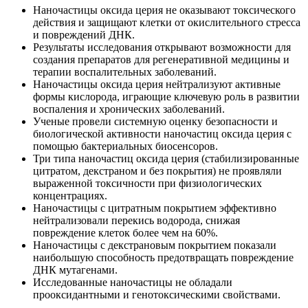
Наночастицы оксида церия не оказывают токсического
действия и защищают клетки от окислительного стресса
и повреждений ДНК.
Результаты исследования открывают возможности для
создания препаратов для регенеративной медицины и
терапии воспалительных заболеваний.
Наночастицы оксида церия нейтрализуют активные
формы кислорода, играющие ключевую роль в развитии
воспаления и хронических заболеваний.
Ученые провели системную оценку безопасности и
биологической активности наночастиц оксида церия с
помощью бактериальных биосенсоров.
Три типа наночастиц оксида церия (стабилизированные
цитратом, декстраном и без покрытия) не проявляли
выраженной токсичности при физиологических
концентрациях.
Наночастицы с цитратным покрытием эффективно
нейтрализовали перекись водорода, снижая
повреждение клеток более чем на 60%.
Наночастицы с декстрановым покрытием показали
наибольшую способность предотвращать повреждение
ДНК мутагенами.
Исследованные наночастицы не обладали
прооксидантными и генотоксическими свойствами.