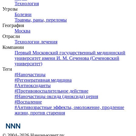
Технология
Угрозы
Болезни
Травмы, раны, переломы
География
Москва
Отрасли
Технологии лечения
Компании
Первый Московский государственный медицинский
университет имени И. М. Сеченова (Сеченовский
университет)
Теги
#
Наночастицы
#
Регенеративная медицина
#
Антиоксиданты
#
Противовоспалительное действие
#
Наночастицы оксида (диоксида) церия
#
Воспаление
#
Антивозрастные эффекты, омоложение, продление
жизни, против старения
© 2004–2026 Наноньюзнет.ру