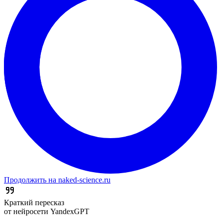
Продолжить на naked-science.ru
Краткий пересказ
от нейросети YandexGPT