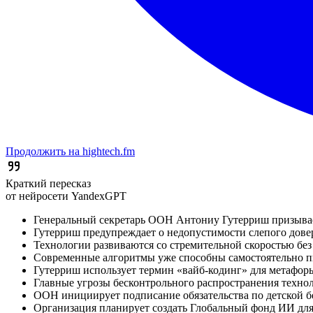
Продолжить на hightech.fm
Краткий пересказ
от нейросети YandexGPT
Генеральный секретарь ООН Антониу Гутерриш призывае
Гутерриш предупреждает о недопустимости слепого довер
Технологии развиваются со стремительной скоростью без 
Современные алгоритмы уже способны самостоятельно пи
Гутерриш использует термин «вайб-кодинг» для метафор
Главные угрозы бесконтрольного распространения техно
ООН инициирует подписание обязательства по детской бе
Организация планирует создать Глобальный фонд ИИ дл