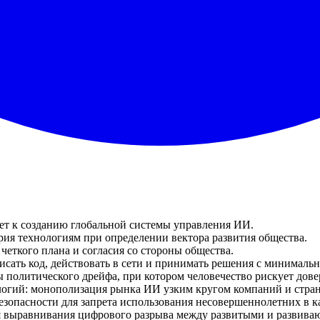
т к созданию глобальной системы управления ИИ.
ия технологиям при определении вектора развития общества.
четкого плана и согласия со стороны общества.
сать код, действовать в сети и принимать решения с минимальн
ы политического дрейфа, при котором человечество рискует дов
логий: монополизация рынка ИИ узким кругом компаний и стран,
зопасности для запрета использования несовершеннолетних в к
я выравнивания цифрового разрыва между развитыми и развива