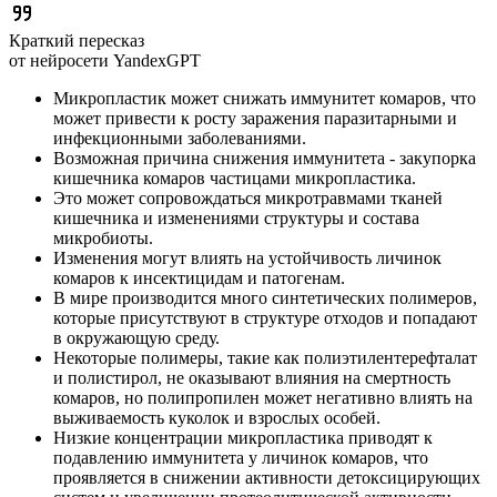
Краткий пересказ
от нейросети YandexGPT
Микропластик может снижать иммунитет комаров, что
может привести к росту заражения паразитарными и
инфекционными заболеваниями.
Возможная причина снижения иммунитета - закупорка
кишечника комаров частицами микропластика.
Это может сопровождаться микротравмами тканей
кишечника и изменениями структуры и состава
микробиоты.
Изменения могут влиять на устойчивость личинок
комаров к инсектицидам и патогенам.
В мире производится много синтетических полимеров,
которые присутствуют в структуре отходов и попадают
в окружающую среду.
Некоторые полимеры, такие как полиэтилентерефталат
и полистирол, не оказывают влияния на смертность
комаров, но полипропилен может негативно влиять на
выживаемость куколок и взрослых особей.
Низкие концентрации микропластика приводят к
подавлению иммунитета у личинок комаров, что
проявляется в снижении активности детоксицирующих