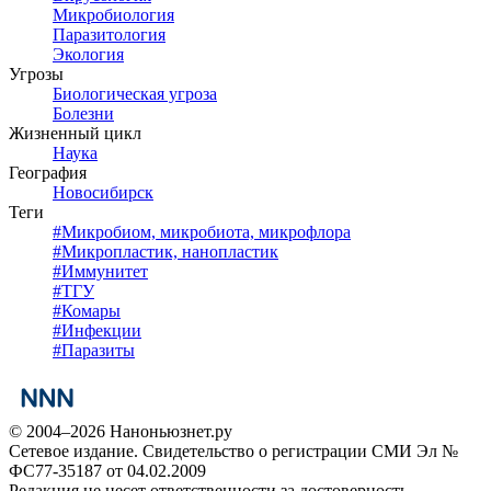
Микробиология
Паразитология
Экология
Угрозы
Биологическая угроза
Болезни
Жизненный цикл
Наука
География
Новосибирск
Теги
#
Микробиом, микробиота, микрофлора
#
Микропластик, нанопластик
#
Иммунитет
#
ТГУ
#
Комары
#
Инфекции
#
Паразиты
© 2004–2026 Наноньюзнет.ру
Сетевое издание. Свидетельство о регистрации СМИ Эл №
ФС77-35187 от 04.02.2009
Редакция не несет ответственности за достоверность