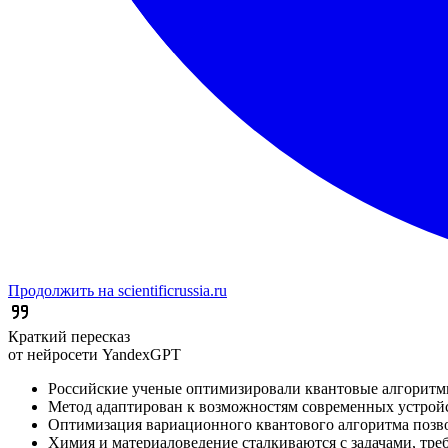
Продолжить на scientificrussia.ru
Краткий пересказ
от нейросети YandexGPT
Российские ученые оптимизировали квантовые алгоритмы 
Метод адаптирован к возможностям современных устрой
Оптимизация вариационного квантового алгоритма позво
Химия и материаловедение сталкиваются с задачами, тре