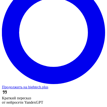
Продолжить на hightech.plus
Краткий пересказ
от нейросети YandexGPT