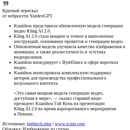
Краткий пересказ
от нейросети YandexGPT
Kuaishou представила обновленную модель генерации
видео Kling AI 2.0.
Kling AI 2.0 стала мощнее и точнее в выполнении
инструкций, понимании промптов и генерации видео.
Обновленная модель улучшила качество изображения и
анимации, а также реалистичность и эстетику
видеороликов.
Kuaishou конкурирует с ByteDance в сфере коротких
видео.
Kuaishou анонсировала комплексную поддержку
авторов для производства профессионального
визуального контента.
«Это самая мощная модель генерации видео,
доступная в мире», — сказал старший вице-
президент Kuaishou Гай Кунь на презентации
Kling AI 2.0 во время корпоративного мероприятия
в Пекине.
Источники:
hightech.plus
/
www.scmp.com
Обложка: Изображение из статьи