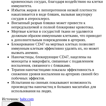
кровеносных сосудах, благодаря воздействию на клетки
иммунитета.
Избыток жиров и липопротеинов низкой плотности
накапливается в виде бляшек, вызывая закупорку
сосудов и атеросклероз.
Внезапный разрыв бляшки может привести к
непредсказуемой и полной блокировке кровотока.
Мертвые клетки в сосудистой ткани не удаляются
должным образом иммунными клетками, что приводит
к дополнительным повреждениям в артериях.
Блокирование CD47 на мертвых клетках позволяет
иммунным клеткам эффективно удалять их, но может
вызвать анемию.
Наночастицы, блокирующие CD47, нацелены на
моноциты и макрофаги, связанные с подавлением
воспаления, связанного с бляшками.
Терапия наночастицами показала эффективность в
снижении уровня воспаления на артериях свиней без
побочных эффектов.
Испытания на свиньях показывают возможность
производства наночастиц в больших масштабах для
использования на людях.
Источник:
habr.com